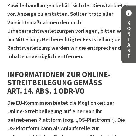
Zuwiderhandlungen behält sich der Dienstanbieter
info
vor, Anzeige zu erstatten. Sollten trotz aller
Vorsichtsmaßnahmen dennoch
K
O
Urheberrechtsverletzungen vorliegen, bitten wir
N
T
um Mitteilung. Bei berechtigter Feststellung der
A
Rechtsverletzung werden wir die entsprechenden
K
T
Inhalte unverzüglich entfernen.
INFORMATIONEN ZUR ONLINE-
STREITBEILEGUNG GEMÄSS A
RT. 14. ABS. 1 ODR-VO
Die EU-Kommission bietet die Möglichkeit zur
Online-Streitbeilegung auf einer von ihr
betriebenen Plattform (sog. „OS-Plattform“). Die
OS-Plattform kann als Anlaufstelle zur