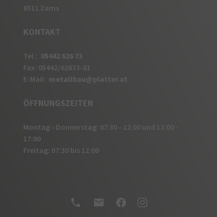
6511 Zams
csm
Dieses Cookie wird zur Betrugsprävention
verwendet.
KONTAKT
actppresence
Dieses Cookie speichert und verfolgt, ob die
Tel.:
05442 626 73
Browser-Registerkarte aktiv ist.
Fax: 05442/62673-81
E-Mail:
metallbau@platter.at
*_fbm_
Dieses Cookie speichert Kontodaten.
ÖFFNUNGSZEITEN
Montag - Donnerstag: 07:30 - 12:00 und 13:00 -
17:00
Freitag: 07:30 bis 12:00
phone
mail