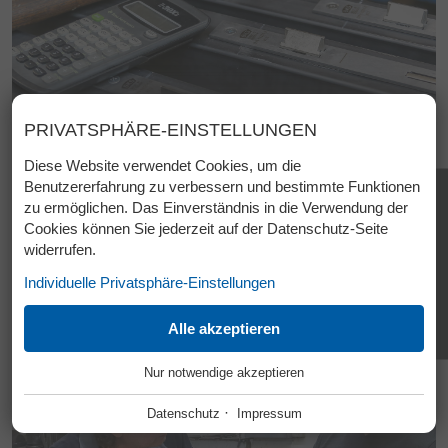
PRIVATSPHÄRE-EINSTELLUNGEN
Diese Website verwendet Cookies, um die
Benutzererfahrung zu verbessern und bestimmte Funktionen
info
zu ermöglichen. Das Einverständnis in die Verwendung der
K
Cookies können Sie jederzeit auf der Datenschutz-Seite
O
widerrufen.
N
T
Individuelle Privatsphäre-Einstellungen
A
K
ESSENZIELL
Alle akzeptieren
T
+
Nur notwendige akzeptieren
Diese Cookies werden für einen reibungslosen Betrieb
unserer Website benötigt.
·
Datenschutz
Impressum
Website Cookie Consent