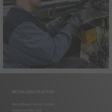
fbm*
yt-remote-session-app
Dieses Cookie speichert
Dieses Cookie speichert Kontodaten.
des Benutzers für den Vi
eingebetteten YouTube-V
xs
Dieses Cookie speichert eine eindeutige
yt-remote-session-name
Dieses Cookie speichert
Sitzungs-ID.
des Benutzers für den Vi
eingebetteten YouTube-V
fr
Dieses Cookie dient der Anzeigenschaltung
yt-player-headers-readable
Dieser Cookie wird verw
oder dem Retargeting.
optimale Videoqualität a
Geräte- und Netzwerkein
act
Besuchers zu ermitteln.
Dieses Cookie speichert eingeloggte
Benutzer.
_fbp
Dieses Cookie speichert und verfolgt die
Besuche auf verschiedenen Websites.
METALLBAU PLATTER
c_user
Dieses Cookie speichert eine eindeutige
Metallbau Platter GmbH
Benutzer-ID.
Hauptstraße 130